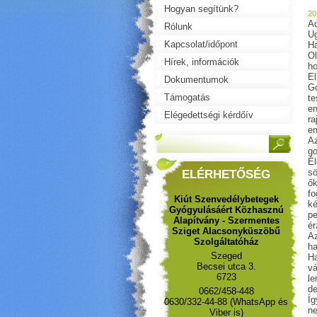
Hogyan segítünk?
20
Ad
Rólunk
Ug
Kapcsolat/időpont
Ha
Ol
Hírek, információk
ho
El
Dokumentumok
Go
Támogatás
te
en
Elégedettségi kérdőív
ra
en
Az
go
Él
sö
ELÉRHETŐSÉG
ők
fo
Kiút Szenvedélybetegek
ké
Gyógyulásáért Közhasznú
pe
Alapítvány - Szermentes
ér
Sziget Alacsonyküszöbű
Az
Szolgáltatóház
ha
Szeged
Ha
Becsei utca 3.
vá
6723
le
de
0662/458-448
Íg
0630/332-44-88 (WhatsApp és
ne
Viber is)