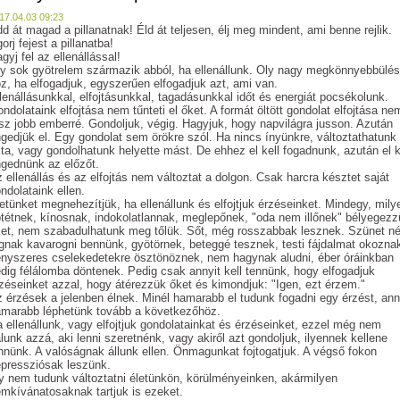
17.04.03 09:23
d át magad a pillanatnak! Éld át teljesen, élj meg mindent, ami benne rejlik.
orj fejest a pillanatba!
gyj fel az ellenállással!
y sok gyötrelem származik abból, ha ellenállunk. Oly nagy megkönnyebbülés
z, ha elfogadjuk, egyszerűen elfogadjuk azt, ami van.
lenállásunkkal, elfojtásunkkal, tagadásunkkal időt és energiát pocsékolunk.
ndolataink elfojtása nem tűnteti el őket. A formát öltött gondolat elfojtása ne
sz jobb emberré. Gondoljuk, végig. Hagyjuk, hogy napvilágra jusson. Azután
gedjük el. Egy gondolat sem örökre szól. Ha nincs ínyünkre, változtathatunk
jta, vagy gondolhatunk helyette mást. De ehhez el kell fogadnunk, azután el k
gednünk az előzőt.
 ellenállás és az elfojtás nem változtat a dolgon. Csak harcra késztet saját
ndolataink ellen.
etünket megnehezítjük, ha ellenállunk és elfojtjuk érzéseinket. Mindegy, mily
tétnek, kínosnak, indokolatlannak, meglepőnek, "oda nem illőnek" bélyegezz
et, nem szabadulhatunk meg tőlük. Sőt, még rosszabbak lesznek. Szünet né
gnak kavarogni bennünk, gyötörnek, beteggé tesznek, testi fájdalmat okozna
nyszeres cselekedetekre ösztönöznek, nem hagynak aludni, éber óráinkban
dig félálomba döntenek. Pedig csak annyit kell tennünk, hogy elfogadjuk
zéseinket azzal, hogy átérezzük őket és kimondjuk: "Igen, ezt érzem."
 érzések a jelenben élnek. Minél hamarabb el tudunk fogadni egy érzést, ann
marabb léphetünk tovább a következőhöz.
 ellenállunk, vagy elfojtjuk gondolatainkat és érzéseinket, ezzel még nem
lunk azzá, aki lenni szeretnénk, vagy akiről azt gondoljuk, ilyennek kellene
nnünk. A valóságnak állunk ellen. Önmagunkat fojtogatjuk. A végső fokon
pressziósak leszünk.
y nem tudunk változtatni életünkön, körülményeinken, akármilyen
mkívánatosaknak tartjuk is ezeket.