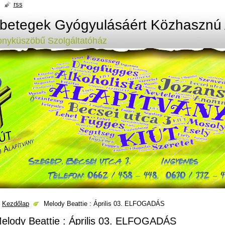
rss
ybetegek Gyógyulásáért Közhasznú 
onyküszöbű Szolgáltatóház
Kezdőlap
Melody Beattie : Április 03. ELFOGADÁS
elody Beattie : Április 03. ELFOGADÁS