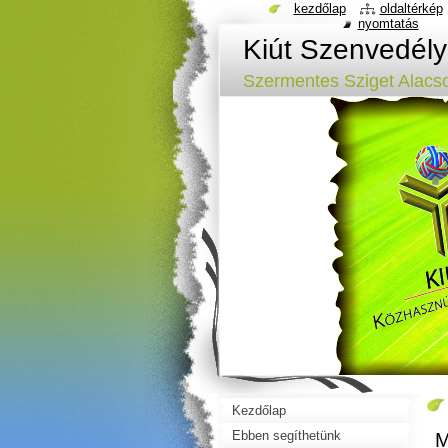
kezdőlap
oldaltérkép
nyomtatás
Kiút Szenvedél
Szermentes Sziget Alacs
Kezdőlap
Ebben segíthetünk
M