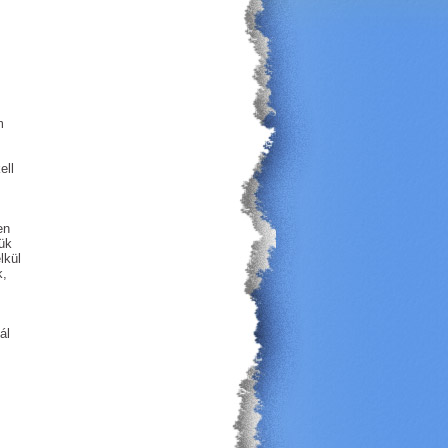
m
ell
en
ük
lkül
k,
ál