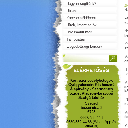
Hogyan segítünk?
20
Ne
Rólunk
Kapcsolat/időpont
Az
va
Hírek, információk
Ne
Dokumentumok
ké
Támogatás
Ké
Elégedettségi kérdőív
az
Ma
em
Tá
ELÉRHETŐSÉG
Le
Kiút Szenvedélybetegek
Ma
Gyógyulásáért Közhasznú
sz
Alapítvány - Szermentes
ké
Sziget Alacsonyküszöbű
Szolgáltatóház
„N
Szeged
ma
Becsei utca 3.
6723
Mi
és
0662/458-448
0630/332-44-88 (WhatsApp és
Ma
Viber is)