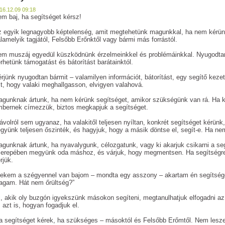
16.12.09 09:18
m baj, ha segítséget kérsz!
 egyik legnagyobb képtelenség, amit megtehetünk magunkkal, ha nem kérünk
lamelyik tagjától, Felsőbb Erőnktől vagy bármi más forrástól.
m muszáj egyedül küszködnünk érzelmeinkkel és problémáinkkal. Nyugodta
rhetünk támogatást és bátorítást barátainktól.
rjünk nyugodtan bármit – valamilyen információt, bátorítást, egy segítő kezet
t, hogy valaki meghallgasson, elvigyen valahová.
gunknak ártunk, ha nem kérünk segítséget, amikor szükségünk van rá. Ha kit
bernek címezzük, biztos megkapjuk a segítséget.
volról sem ugyanaz, ha valakitől teljesen nyíltan, konkrét segítséget kérün
gyünk teljesen őszinték, és hagyjuk, hogy a másik döntse el, segít-e. Ha nem
gunknak ártunk, ha nyavalygunk, célozgatunk, vagy ki akarjuk csikarni a se
erepében megyünk oda máshoz, és várjuk, hogy megmentsen. Ha segítségre 
rjük.
ekem a szégyennel van bajom – mondta egy asszony – akartam én segítséget
gam. Hát nem őrültség?”
, akik oly buzgón igyekszünk másokon segíteni, megtanulhatjuk elfogadni az 
 azt is, hogyan fogadjuk el.
 segítséget kérek, ha szükséges – másoktól és Felsőbb Erőmtől. Nem leszek 