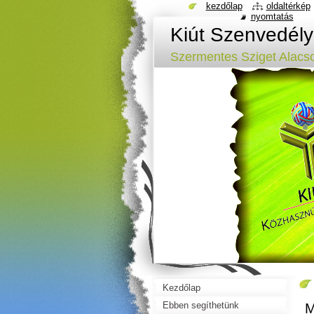
kezdőlap
oldaltérkép
nyomtatás
Kiút Szenvedél
Szermentes Sziget Alacs
Kezdőlap
Ebben segíthetünk
M