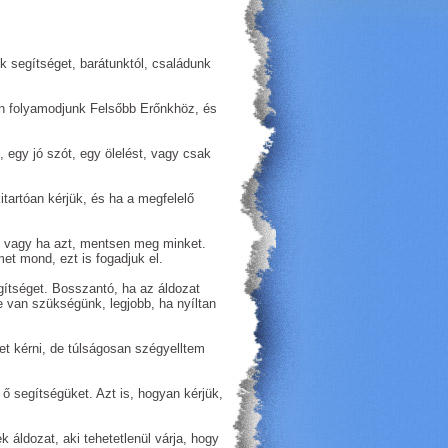
 segítséget, barátunktól, családunk
n folyamodjunk Felsőbb Erőnkhöz, és
, egy jó szót, egy ölelést, vagy csak
artóan kérjük, és ha a megfelelő
k, vagy ha azt, mentsen meg minket.
et mond, ezt is fogadjuk el.
gítséget. Bosszantó, ha az áldozat
van szükségünk, legjobb, ha nyíltan
 kérni, de túlságosan szégyelltem
ő segítségüket. Azt is, hogyan kérjük,
áldozat, aki tehetetlenül várja, hogy