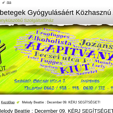
rss
ybetegek Gyógyulásáért Közhasznú 
onyküszöbű Szolgáltatóház
Kezdőlap
Melody Beattie : December 09. KÉRJ SEGÍTSÉGET!
elody Beattie : December 09. KÉRJ SEGÍTSÉGET