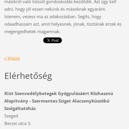
másikról való túlzott gondoskodás kezdődik. Azt úgy kell
adni, hogy jól essen nekünk és másoknak egyaránt.
Istenem, vezess ma az adakozásban. Segíts, hogy
odaadhassam azt, amit helyesnek, jónak, tisztának érzek és
megengedhetek magamnak.
« Vissza
Elérhetőség
Kiút Szenvedélybetegek Gyógyulásáért Közhasznú
Alapítvány - Szermentes Sziget Alacsonyküszöbű
Szolgáltatóház
Szeged
Becsei utca 3.