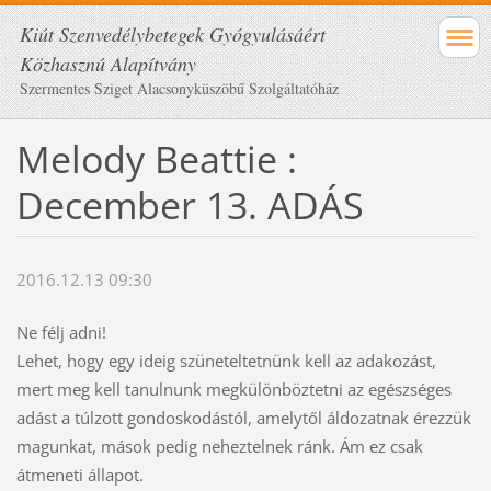
Kiút Szenvedélybetegek Gyógyulásáért
Közhasznú Alapítvány
Szermentes Sziget Alacsonyküszöbű Szolgáltatóház
Melody Beattie :
December 13. ADÁS
2016.12.13 09:30
Ne félj adni!
Lehet, hogy egy ideig szüneteltetnünk kell az adakozást,
mert meg kell tanulnunk megkülönböztetni az egészséges
adást a túlzott gondoskodástól, amelytől áldozatnak érezzük
magunkat, mások pedig neheztelnek ránk. Ám ez csak
átmeneti állapot.