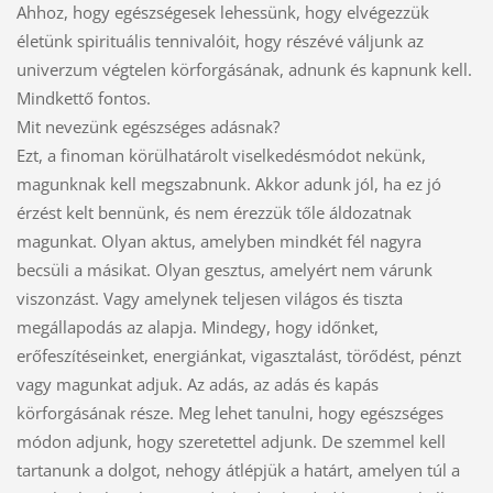
Ahhoz, hogy egészségesek lehessünk, hogy elvégezzük
életünk spirituális tennivalóit, hogy részévé váljunk az
univerzum végtelen körforgásának, adnunk és kapnunk kell.
Mindkettő fontos.
Mit nevezünk egészséges adásnak?
Ezt, a finoman körülhatárolt viselkedésmódot nekünk,
magunknak kell megszabnunk. Akkor adunk jól, ha ez jó
érzést kelt bennünk, és nem érezzük tőle áldozatnak
magunkat. Olyan aktus, amelyben mindkét fél nagyra
becsüli a másikat. Olyan gesztus, amelyért nem várunk
viszonzást. Vagy amelynek teljesen világos és tiszta
megállapodás az alapja. Mindegy, hogy időnket,
erőfeszítéseinket, energiánkat, vigasztalást, törődést, pénzt
vagy magunkat adjuk. Az adás, az adás és kapás
körforgásának része. Meg lehet tanulni, hogy egészséges
módon adjunk, hogy szeretettel adjunk. De szemmel kell
tartanunk a dolgot, nehogy átlépjük a határt, amelyen túl a