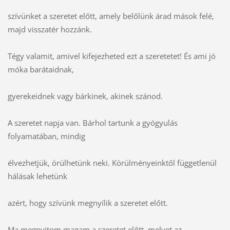
szívünket a szeretet előtt, amely belőlünk árad mások felé,
majd visszatér hozzánk.
Tégy valamit, amivel kifejezheted ezt a szeretetet! És ami jó
móka barátaidnak,
gyerekeidnek vagy bárkinek, akinek szánod.
A szeretet napja van. Bárhol tartunk a gyógyulás
folyamatában, mindig
élvezhetjük, örülhetünk neki. Körülményeinktől függetlenül
hálásak lehetünk
azért, hogy szívünk megnyílik a szeretet előtt.
Ma megnyitom magam a szeretet előtt, melyet az