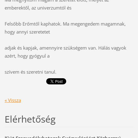
emberektől, az univerzumtól és
Felsőbb Erőmtől kaphatok. Ma megengedem magamnak,
hogy annyi szeretetet
adjak és kapjak, amennyire szükségem van. Hálás vagyok
azért, hogy gyógyul a
szívem és szeretni tanul.
« Vissza
Elérhetőség
Kiút Szenvedélybetegek Gyógyulásáért Közhasznú