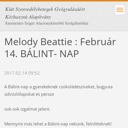
Kiút Szenvedélybetegek Gyógyulásáért
Közhasznú Alapítvány
Szermentes Sziget Alacsonyküszöbű Szolgáltatóház
Melody Beattie : Február
14. BÁLINT- NAP
2017.02.14 09:52
A Bálint-nap a gyerekeknek csokoládészíveket, bugyuta
üdvözlőlapokat és persze
sok-sok izgalmat jelent.
Mennyire más lehet a Bálint-nap nekünk, felnőtteknek!