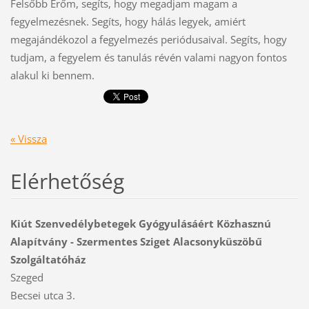
Felsőbb Erőm, segíts, hogy megadjam magam a
fegyelmezésnek. Segíts, hogy hálás legyek, amiért
megajándékozol a fegyelmezés periódusaival. Segíts, hogy
tudjam, a fegyelem és tanulás révén valami nagyon fontos
alakul ki bennem.
« Vissza
Elérhetőség
Kiút Szenvedélybetegek Gyógyulásáért Közhasznú
Alapítvány - Szermentes Sziget Alacsonyküszöbű
Szolgáltatóház
Szeged
Becsei utca 3.