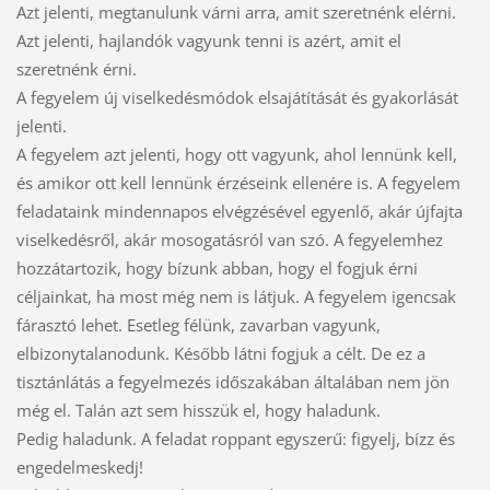
Azt jelenti, megtanulunk várni arra, amit szeretnénk elérni.
Azt jelenti, hajlandók vagyunk tenni is azért, amit el
szeretnénk érni.
A fegyelem új viselkedésmódok elsajátítását és gyakorlását
jelenti.
A fegyelem azt jelenti, hogy ott vagyunk, ahol lennünk kell,
és amikor ott kell lennünk érzéseink ellenére is. A fegyelem
feladataink mindennapos elvégzésével egyenlő, akár újfajta
viselkedésről, akár mosogatásról van szó. A fegyelemhez
hozzátartozik, hogy bízunk abban, hogy el fogjuk érni
céljainkat, ha most még nem is látjuk. A fegyelem igencsak
fárasztó lehet. Esetleg félünk, zavarban vagyunk,
elbizonytalanodunk. Később látni fogjuk a célt. De ez a
tisztánlátás a fegyelmezés időszakában általában nem jön
még el. Talán azt sem hisszük el, hogy haladunk.
Pedig haladunk. A feladat roppant egyszerű: figyelj, bízz és
engedelmeskedj!