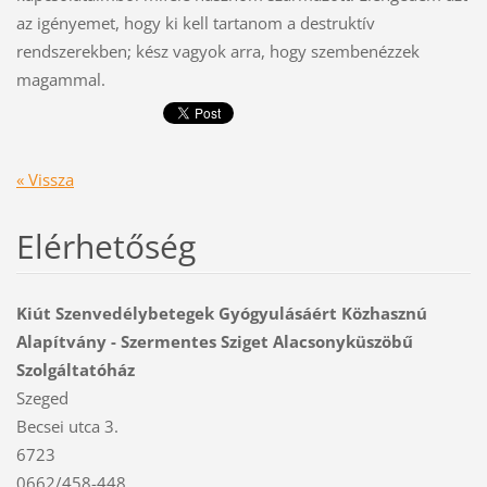
az igényemet, hogy ki kell tartanom a destruktív
rendszerekben; kész vagyok arra, hogy szembenézzek
magammal.
« Vissza
Elérhetőség
Kiút Szenvedélybetegek Gyógyulásáért Közhasznú
Alapítvány - Szermentes Sziget Alacsonyküszöbű
Szolgáltatóház
Szeged
Becsei utca 3.
6723
0662/458-448