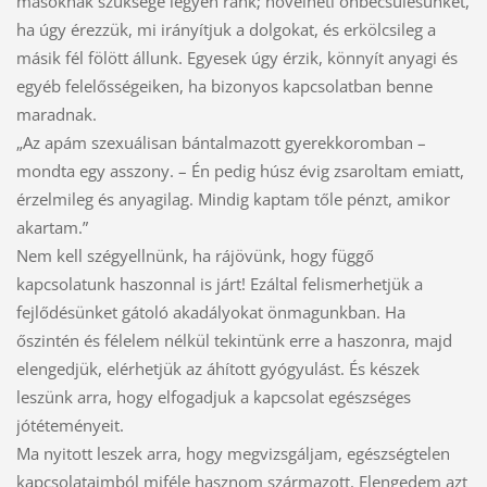
másoknak szüksége legyen ránk; növelheti önbecsülésünket,
ha úgy érezzük, mi irányítjuk a dolgokat, és erkölcsileg a
másik fél fölött állunk. Egyesek úgy érzik, könnyít anyagi és
egyéb felelősségeiken, ha bizonyos kapcsolatban benne
maradnak.
„Az apám szexuálisan bántalmazott gyerekkoromban –
mondta egy asszony. – Én pedig húsz évig zsaroltam emiatt,
érzelmileg és anyagilag. Mindig kaptam tőle pénzt, amikor
akartam.”
Nem kell szégyellnünk, ha rájövünk, hogy függő
kapcsolatunk haszonnal is járt! Ezáltal felismerhetjük a
fejlődésünket gátoló akadályokat önmagunkban. Ha
őszintén és félelem nélkül tekintünk erre a haszonra, majd
elengedjük, elérhetjük az áhított gyógyulást. És készek
leszünk arra, hogy elfogadjuk a kapcsolat egészséges
jótéteményeit.
Ma nyitott leszek arra, hogy megvizsgáljam, egészségtelen
kapcsolataimból miféle hasznom származott. Elengedem azt