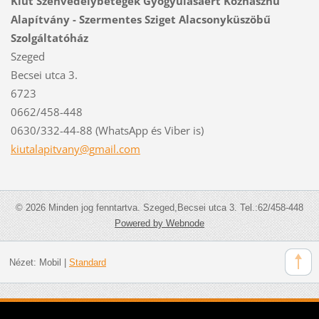
Kiút Szenvedélybetegek Gyógyulásáért Közhasznú
Alapítvány - Szermentes Sziget Alacsonyküszöbű
Szolgáltatóház
Szeged
Becsei utca 3.
6723
0662/458-448
0630/332-44-88 (WhatsApp és Viber is)
kiutalap
itvany@g
mail.com
© 2026 Minden jog fenntartva. Szeged,Becsei utca 3. Tel.:62/458-448
Powered by Webnode
Nézet:
Mobil
|
Standard