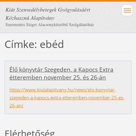
Kiút Szenvedélybetegek Gyógyulásáért
Közhasznú Alapítvány
Szermentes Sziget Alacsonyküszöbű Szolgáltatóház
Címke: ebéd
Élő könyvtár Szegeden, a Kapocs Extra
étteremben november 25. és 26-án
https://www.kiutalapitvany.hu/news/elo-konyvtar-
szegeden-a-kapocs-extra-etteremben-november-25-es-
26-an/
Elérhetőség