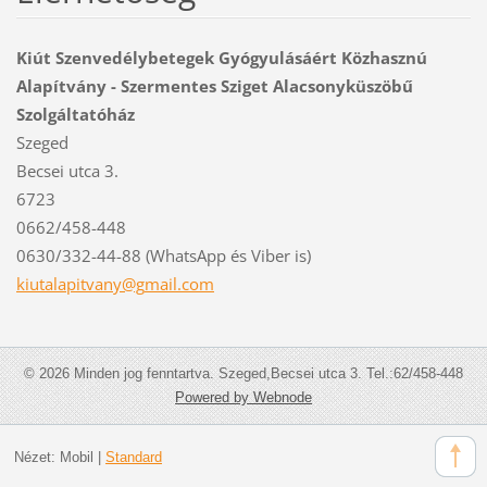
Kiút Szenvedélybetegek Gyógyulásáért Közhasznú
Alapítvány - Szermentes Sziget Alacsonyküszöbű
Szolgáltatóház
Szeged
Becsei utca 3.
6723
0662/458-448
0630/332-44-88 (WhatsApp és Viber is)
kiutalap
itvany@g
mail.com
© 2026 Minden jog fenntartva. Szeged,Becsei utca 3. Tel.:62/458-448
Powered by Webnode
Nézet:
Mobil
|
Standard