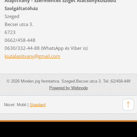
Alapítvány - Szermentes Sziget Alacsonyküszöbű
Szolgáltatóház
Szeged
Becsei utca 3.
6723
0662/458-448
0630/332-44-88 (WhatsApp és Viber is)
kiutalap
itvany@g
mail.com
© 2026 Minden jog fenntartva. Szeged,Becsei utca 3. Tel.:62/458-448
Powered by Webnode
Nézet:
Mobil
|
Standard