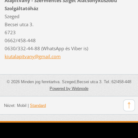
Alapítvány - Szermentes Sziget Alacsonyküszöbű
Szolgáltatóház
Szeged
Becsei utca 3.
6723
0662/458-448
0630/332-44-88 (WhatsApp és Viber is)
kiutalap
itvany@g
mail.com
© 2026 Minden jog fenntartva. Szeged,Becsei utca 3. Tel.:62/458-448
Powered by Webnode
Nézet:
Mobil
|
Standard