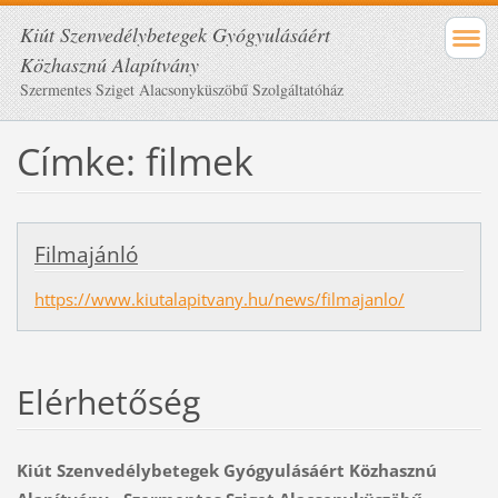
Kiút Szenvedélybetegek Gyógyulásáért
Közhasznú Alapítvány
Szermentes Sziget Alacsonyküszöbű Szolgáltatóház
Címke: filmek
Filmajánló
https://www.kiutalapitvany.hu/news/filmajanlo/
Elérhetőség
Kiút Szenvedélybetegek Gyógyulásáért Közhasznú