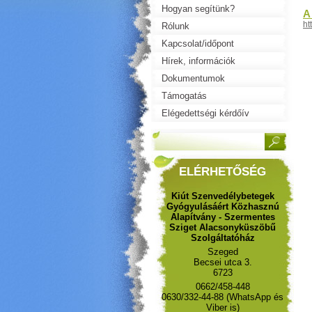
Hogyan segítünk?
A
ht
Rólunk
Kapcsolat/időpont
Hírek, információk
Dokumentumok
Támogatás
Elégedettségi kérdőív
ELÉRHETŐSÉG
Kiút Szenvedélybetegek
Gyógyulásáért Közhasznú
Alapítvány - Szermentes
Sziget Alacsonyküszöbű
Szolgáltatóház
Szeged
Becsei utca 3.
6723
0662/458-448
0630/332-44-88 (WhatsApp és
Viber is)