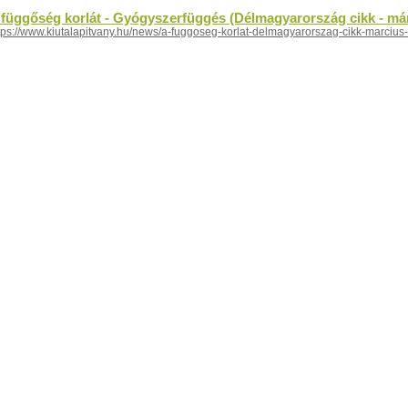
 függőség korlát - Gyógyszerfüggés (Délmagyarország cikk - már
tps://www.kiutalapitvany.hu/news/a-fuggoseg-korlat-delmagyarorszag-cikk-marcius-