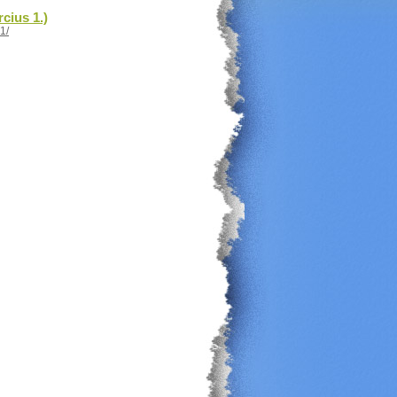
cius 1.)
1/