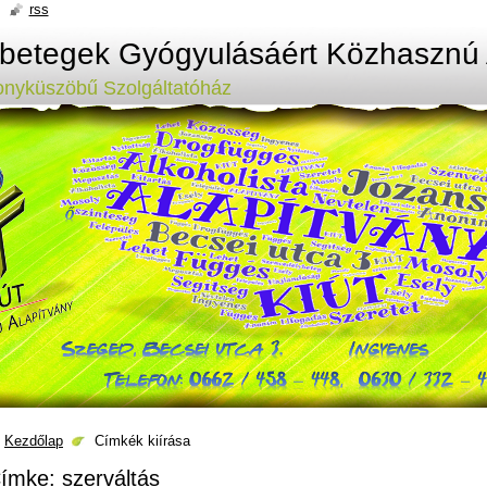
rss
ybetegek Gyógyulásáért Közhasznú 
onyküszöbű Szolgáltatóház
Kezdőlap
Címkék kiírása
ímke: szerváltás