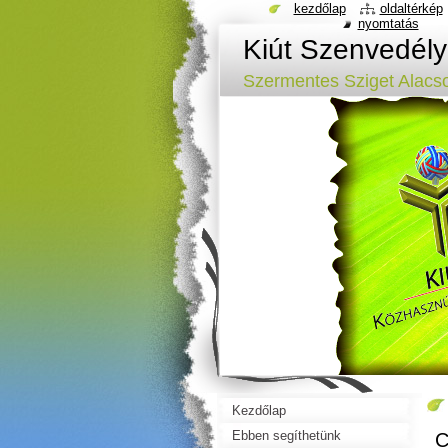
kezdőlap
oldaltérkép
nyomtatás
Kiút Szenvedél
Szermentes Sziget Alacs
Kezdőlap
Ebben segíthetünk
C