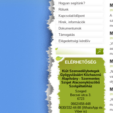
Hogyan segítünk?
M
Rólunk
20
A 
Kapcsolat/időpont
sz
Hírek, információk
me
Dokumentumok
M
Támogatás
20
Elégedettségi kérdőív
„V
as
ma
M
ELÉRHETŐSÉG
20
Kiút Szenvedélybetegek
„N
Gyógyulásáért Közhasznú
va
Alapítvány - Szermentes
ol
Sziget Alacsonyküszöbű
Szolgáltatóház
M
Szeged
20
Becsei utca 3.
6723
„H
0662/458-448
má
0630/332-44-88 (WhatsApp és
má
Viber is)