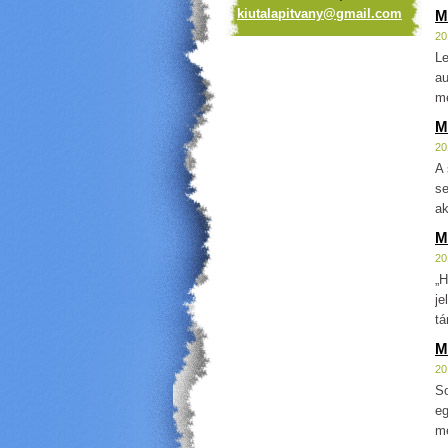
kiutalap
itvany@g
mail.com
M
20
Le
au
me
M
20
A 
se
ak
M
20
„H
je
tá
M
20
So
eg
me