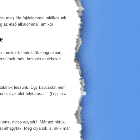
hat meg. Ha fájdalommal találkozunk,
g az első alkalommal, amikor
SE
zen amikor felfedezzük magunkban,
érzelmek más, hasonló emlékeket
ogtalanok leszünk. Egy kapcsolat nem
csolat az élet folytatása.” (Lépj ki a
tette, nincs egyedül. Már azt hittük,
et elhagytak. Meg olyanok is, akik már