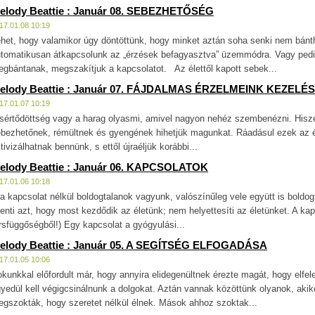
elody Beattie : Január 08. SEBEZHETŐSÉG
17.01.08 10:19
het, hogy valamikor úgy döntöttünk, hogy minket aztán soha senki nem bánt
tomatikusan átkapcsolunk az „érzések befagyasztva” üzemmódra. Vagy pedi
gbántanak, megszakítjuk a kapcsolatot. Az élettől kapott sebek...
elody Beattie : Január 07. FÁJDALMAS ÉRZELMEINK KEZELÉ
17.01.07 10:19
sértődöttség vagy a harag olyasmi, amivel nagyon nehéz szembenézni. His
bezhetőnek, rémültnek és gyengének hihetjük magunkat. Ráadásul ezek az 
tivizálhatnak bennünk, s ettől újraéljük korábbi...
elody Beattie : Január 06. KAPCSOLATOK
17.01.06 10:18
a kapcsolat nélkül boldogtalanok vagyunk, valószínűleg vele együtt is bold
lenti azt, hogy most kezdődik az életünk; nem helyettesíti az életünket. A kap
rsfüggőségből!) Egy kapcsolat a gyógyulási...
elody Beattie : Január 05. A SEGÍTSÉG ELFOGADÁSA
17.01.05 10:06
kunkkal előfordult már, hogy annyira elidegenültnek érezte magát, hogy elfelej
yedül kell végigcsinálnunk a dolgokat. Aztán vannak közöttünk olyanok, akik
gszokták, hogy szeretet nélkül élnek. Mások ahhoz szoktak...