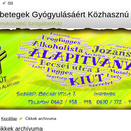
rss
ybetegek Gyógyulásáért Közhasznú 
onyküszöbű Szolgáltatóház
Kezdőlap
Cikkek archívuma
ikkek archívuma