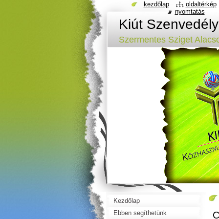
kezdőlap
oldaltérkép
nyomtatás
Kiút Szenvedél
Szermentes Sziget Alacs
Kezdőlap
Ebben segíthetünk
C