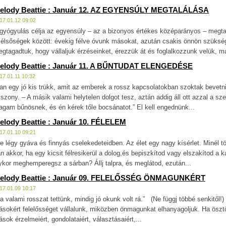
elody Beattie : Január 12. AZ EGYENSÚLY MEGTALÁLÁSA
17.01.12 09:02
gyógyulás célja az egyensúly – az a bizonyos értékes középarányos – megta
élsőségek között: évekig félve óvunk másokat, azután csakis önnön szükség
gtagadtuk, hogy vállaljuk érzéseinket, érezzük át és foglalkozzunk velük, ma
elody Beattie : Január 11. A BŰNTUDAT ELENGEDÉSE
17.01.11 10:32
an egy jó kis trükk, amit az emberek a rossz kapcsolatokban szoktak bevetn
szony. – A másik valami helytelen dolgot tesz, aztán addig áll ott azzal a s
gam bűnösnek, és én kérek tőle bocsánatot.” El kell engednünk...
elody Beattie : Január 10. FÉLELEM
17.01.10 09:21
e légy gyáva és finnyás cselekedeteidben. Az élet egy nagy kísérlet. Minél tö
n akkor, ha egy kicsit félresikerül a dolog,és bepiszkítod vagy elszakítod a 
ykor meghemperegsz a sárban? Állj talpra, és meglátod, ezután...
elody Beattie : Január 09. FELELŐSSÉG ÖNMAGUNKÉRT
17.01.09 10:17
a valami rosszat tettünk, mindig jó okunk volt rá.” (Ne függj többé senkitől!)
sokért felelősséget vállalunk, miközben önmagunkat elhanyagoljuk. Ha ösz
sok érzelmeiért, gondolataiért, választásaiért,...