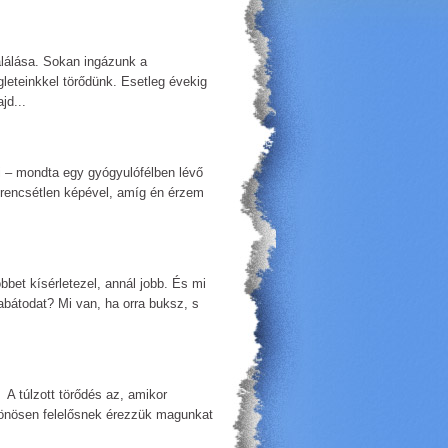
lálása. Sokan ingázunk a
leteinkkel törődünk. Esetleg évekig
jd...
i – mondta egy gyógyulófélben lévő
zerencsétlen képével, amíg én érzem
bbet kísérletezel, annál jobb. És mi
kabátodat? Mi van, ha orra buksz, s
 A túlzott törődés az, amikor
tönösen felelősnek érezzük magunkat