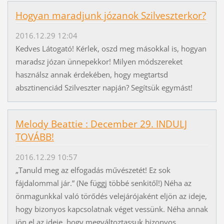
Hogyan maradjunk józanok Szilveszterkor?
2016.12.29 12:04
Kedves Látogató! Kérlek, oszd meg másokkal is, hogyan
maradsz józan ünnepekkor! Milyen módszereket
használsz annak érdekében, hogy megtartsd
absztinenciád Szilveszter napján? Segítsük egymást!
Melody Beattie : December 29. INDULJ
TOVÁBB!
2016.12.29 10:57
„Tanuld meg az elfogadás művészetét! Ez sok
fájdalommal jár.” (Ne függj többé senkitől!) Néha az
önmagunkkal való törődés velejárójaként eljön az ideje,
hogy bizonyos kapcsolatnak véget vessünk. Néha annak
jön el az ideje, hogy megváltoztassuk bizonyos