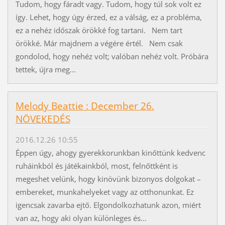
Tudom, hogy fáradt vagy. Tudom, hogy túl sok volt ez
így. Lehet, hogy úgy érzed, ez a válság, ez a probléma,
ez a nehéz időszak örökké fog tartani. Nem tart
örökké. Már majdnem a végére értél. Nem csak
gondolod, hogy nehéz volt; valóban nehéz volt. Próbára
tettek, újra meg...
Melody Beattie : December 26.
NÖVEKEDÉS
2016.12.26 10:55
Éppen úgy, ahogy gyerekkorunkban kinőttünk kedvenc
ruháinkból és játékainkból, most, felnőttként is
megeshet velünk, hogy kinövünk bizonyos dolgokat –
embereket, munkahelyeket vagy az otthonunkat. Ez
igencsak zavarba ejtő. Elgondolkozhatunk azon, miért
van az, hogy aki olyan különleges és...