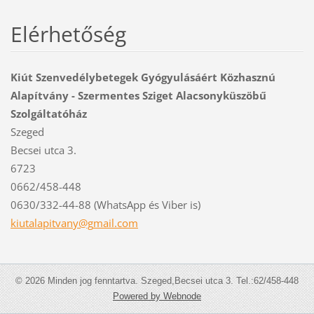
Elérhetőség
Kiút Szenvedélybetegek Gyógyulásáért Közhasznú
Alapítvány - Szermentes Sziget Alacsonyküszöbű
Szolgáltatóház
Szeged
Becsei utca 3.
6723
0662/458-448
0630/332-44-88 (WhatsApp és Viber is)
kiutalap
itvany@g
mail.com
© 2026 Minden jog fenntartva. Szeged,Becsei utca 3. Tel.:62/458-448
Powered by Webnode