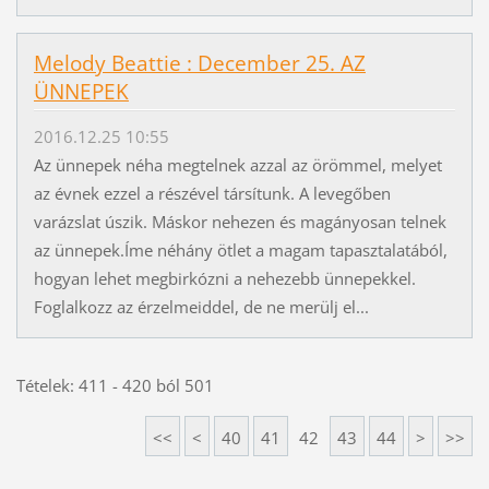
Melody Beattie : December 25. AZ
ÜNNEPEK
2016.12.25 10:55
Az ünnepek néha megtelnek azzal az örömmel, melyet
az évnek ezzel a részével társítunk. A levegőben
varázslat úszik. Máskor nehezen és magányosan telnek
az ünnepek.Íme néhány ötlet a magam tapasztalatából,
hogyan lehet megbirkózni a nehezebb ünnepekkel.
Foglalkozz az érzelmeiddel, de ne merülj el...
Tételek: 411 - 420 ból 501
<<
<
40
41
42
43
44
>
>>