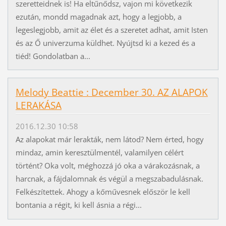
szeretteidnek is! Ha eltűnődsz, vajon mi következik
ezután, mondd magadnak azt, hogy a legjobb, a
legeslegjobb, amit az élet és a szeretet adhat, amit Isten
és az Ő univerzuma küldhet. Nyújtsd ki a kezed és a
tiéd! Gondolatban a...
Melody Beattie : December 30. AZ ALAPOK
LERAKÁSA
2016.12.30 10:58
Az alapokat már lerakták, nem látod? Nem érted, hogy
mindaz, amin keresztülmentél, valamilyen célért
történt? Oka volt, méghozzá jó oka a várakozásnak, a
harcnak, a fájdalomnak és végül a megszabadulásnak.
Felkészítettek. Ahogy a kőművesnek először le kell
bontania a régit, ki kell ásnia a régi...