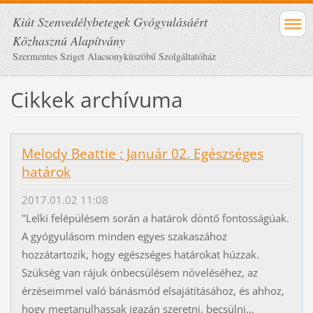
Kiút Szenvedélybetegek Gyógyulásáért
Közhasznú Alapítvány
Szermentes Sziget Alacsonyküszöbű Szolgáltatóház
Cikkek archívuma
Melody Beattie : Január 02. Egészséges
határok
2017.01.02 11:08
"Lelki felépülésem során a határok döntő fontosságúak.
A gyógyulásom minden egyes szakaszához
hozzátartozik, hogy egészséges határokat húzzak.
Szükség van rájuk önbecsülésem növeléséhez, az
érzéseimmel való bánásmód elsajátításához, és ahhoz,
hogy megtanulhassak igazán szeretni, becsülni...